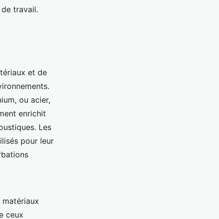
de travail.
tériaux et de
nvironnements.
ium, ou acier,
ment enrichit
oustiques. Les
lisés pour leur
rbations
 matériaux
e ceux