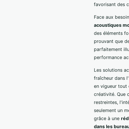
favorisant des 
Face aux besoin
acoustiques mo
des éléments fon
prouvant que des
parfaitement ill
performance aco
Les solutions a
fraîcheur dans l'
en vigueur tout
créativité. Que 
restreintes, l'i
seulement un mei
grâce à une
réd
dans les burea