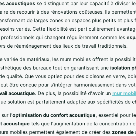
es acoustiques
se distinguent par leur capacité à diviser l
saire de recourir à des rénovations coûteuses. Ils permette
ransformant de larges zones en espaces plus petits et plus 
soins variés. Cette flexibilité est particulièrement avanta
 professionnels qui changent régulièrement comme les
esp
rs de réaménagement des lieux de travail traditionnels.
variée de matériaux, les murs mobiles offrent la possibili
'esthétique des bureaux tout en garantissant une
isolation 
e qualité. Que vous optiez pour des cloisons en verre, boi
eut être conçue pour s'intégrer harmonieusement dans vo
vail acoustique
. De plus, la possibilité d'avoir un
mur mobi
ue solution est parfaitement adaptée aux spécificités de 
sur l'
optimisation du confort acoustique
, essentiel pour l
rt acoustique
tels que l'augmentation de la concentration et
murs mobiles permettent également de créer des
zones de 