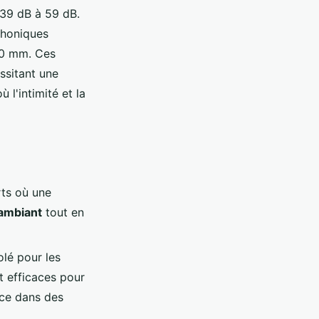
 39 dB à 59 dB.
phoniques
120 mm. Ces
ssitant une
 l'intimité et la
rts où une
 ambiant
tout en
olé pour les
t efficaces pour
nce dans des