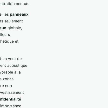
ntration accrue.
e, les
panneaux
pas seulement
ique
globale,
lleurs
thétique et
t un vent de
ement acoustique
vorable à la
es zones
re non
investissement
fidentialité
l'importance