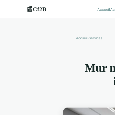
Cf2B
📰
Accueil
Ac
Accueil
›
Services
Mur mo