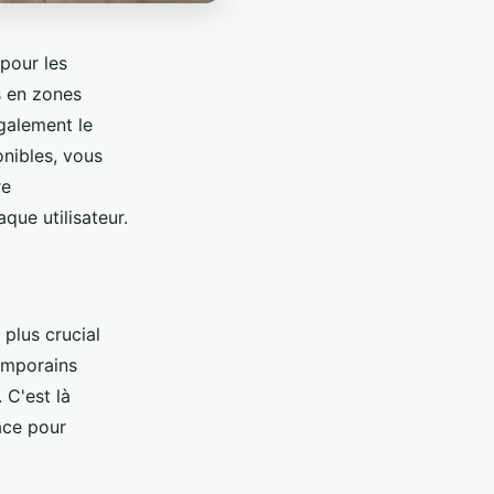
pour les
s en zones
également le
onibles, vous
re
que utilisateur.
 plus crucial
emporains
. C'est là
ace pour