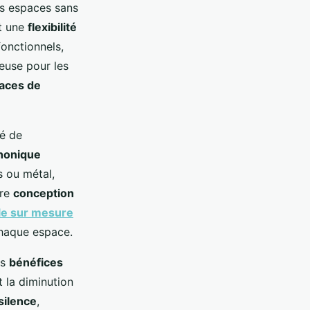
es espaces sans
nt une
flexibilité
fonctionnels,
geuse pour les
aces de
té de
phonique
s ou métal,
tre
conception
le sur mesure
chaque espace.
es
bénéfices
 la diminution
silence
,