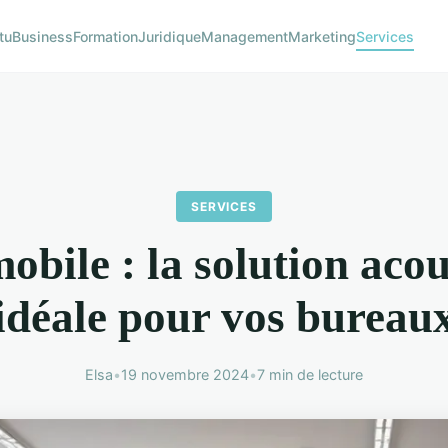
tu
Business
Formation
Juridique
Management
Marketing
Services
SERVICES
bile : la solution aco
idéale pour vos bureau
Elsa
•
19 novembre 2024
•
7 min de lecture