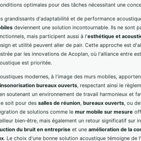
conditions optimales pour des tâches nécessitant une conce
s grandissants d'adaptabilité et de performance acoustiqu
biles
deviennent une solution incontournable. Ils ne sont 
ctionnels, mais participent aussi à l'
esthétique et acoust
ign et utilité peuvent aller de pair. Cette approche est d'ai
ustrée par les innovations de Acoplan, où l'alliance entre es
ustique est prioritée.
coustiques modernes, à l'image des murs mobiles, apporten
insonorisation bureaux ouverts
, respectant ainsi le règl
 en soutenant un environnement de travail harmonieux et fa
ce soit pour des
salles de réunion
,
bureaux ouverts
, ou d
ntégration de solutions comme le
mur mobile sur mesure
off
lleur bien-être, mais également un retour significatif sur 
uction du bruit en entreprise
et une
amélioration de la con
ux
. Le choix d'une bonne solution acoustique témoigne de 