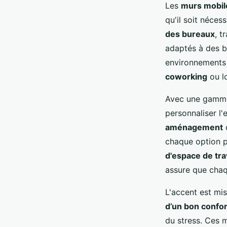
Les
murs mobil
qu'il soit néces
des bureaux
, t
adaptés à des be
environnements
coworking
ou lo
Avec une gamme 
personnaliser l
aménagement
d
chaque option p
d'espace de tra
assure que chaq
L'accent est mis 
d’un bon confo
du stress. Ces 