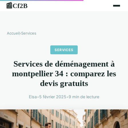
Cf2B
📰
Accueil
›
Services
SERVICES
Services de déménagement à
montpellier 34 : comparez les
devis gratuits
Elsa
•
5 février 2025
•
9 min de lecture