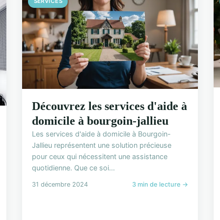
SERVICES
Découvrez les services d'aide à
domicile à bourgoin-jallieu
Les services d'aide à domicile à Bourgoin-
Jallieu représentent une solution précieuse
pour ceux qui nécessitent une assistance
quotidienne. Que ce soi...
31 décembre 2024
3 min de lecture →