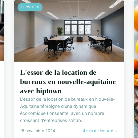
SERVICES
L'essor de la location de
bureaux en nouvelle-aquitaine
avec hiptown
L'essor de la location de bureaux en Nouvelle-
Aquitaine témoigne d'une dynamique
économique florissante, avec un nombre
croissant d'entreprises s'étab...
15 novembre 2024
4 min de lecture →