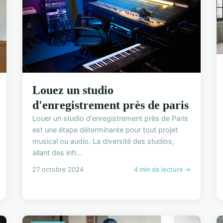
Louez un studio
d'enregistrement près de paris
Louer un studio d'enregistrement près de Paris
est une étape déterminante pour tout projet
musical ou audio. La diversité des studios,
allant des infr...
27 octobre 2024
4 min de lecture →