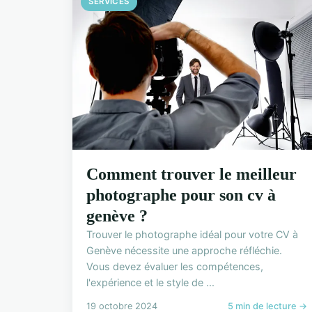
SERVICES
Comment trouver le meilleur
photographe pour son cv à
genève ?
Trouver le photographe idéal pour votre CV à
Genève nécessite une approche réfléchie.
Vous devez évaluer les compétences,
l'expérience et le style de ...
19 octobre 2024
5 min de lecture →