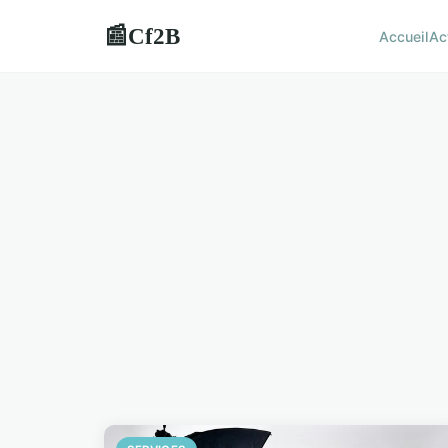
Cf2B
📰
Accueil
Ac