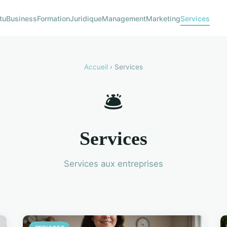
tu
Business
Formation
Juridique
Management
Marketing
Services
Accueil
› Services
🛎️
Services
Services aux entreprises